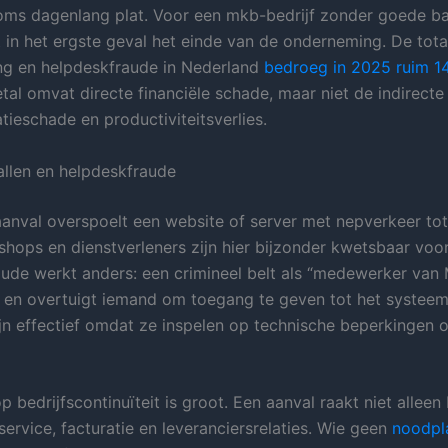
ms dagenlang plat. Voor een mkb-bedrijf zonder goede b
t in het ergste geval het einde van de onderneming. De tot
ng en helpdeskfraude in Nederland
bedroeg in 2025 ruim 14
etal omvat directe financiële schade, maar niet de indirecte
tieschade en productiviteitsverlies.
llen en helpdeskfraude
nval overspoelt een website of server met nepverkeer tot
shops en dienstverleners zijn hier bijzonder kwetsbaar voor
ude werkt anders: een crimineel belt als “medewerker van 
 en overtuigt iemand om toegang te geven tot het systeem
ijn effectief omdat ze inspelen op technische beperkingen o
 bedrijfscontinuïteit is groot. Een aanval raakt niet alleen 
ervice, facturatie en leveranciersrelaties. Wie geen
noodpl