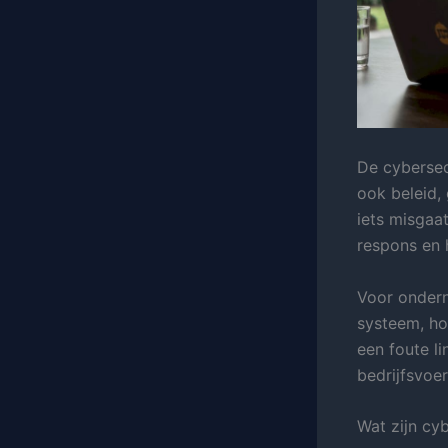
De cybersec
ook beleid,
iets misgaa
respons en h
Voor ondern
systeem, ho
een foute li
bedrijfsvoer
Wat zijn cy