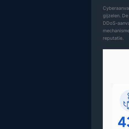
Cyberaanval
gijzelen. D
DDoS-aanval
mechanisme,
reputatie.