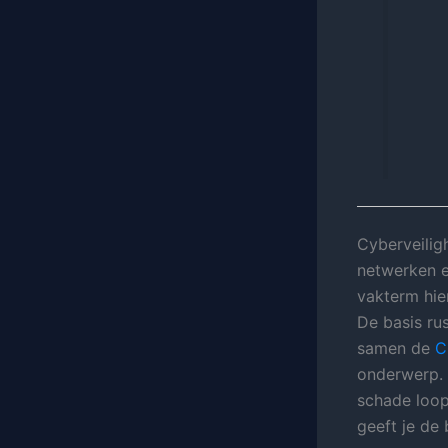
Cyberveilig
netwerken e
vakterm hie
De basis rus
samen de
C
onderwerp. 
schade loopt
geeft je de 