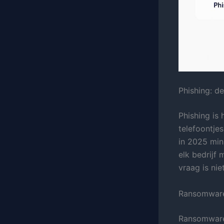
Phishing: d
Phishing is
telefoontje
in 2025 min
elk bedrijf
vraag is nie
Ransomware:
Ransomware 