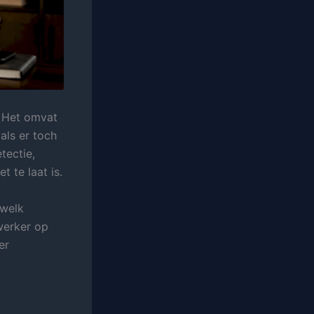
. Het omvat
als er toch
tectie,
 te laat is.
 welk
werker op
er