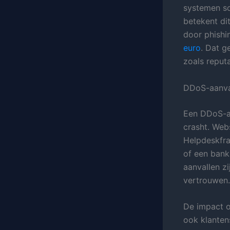
systemen so
betekent di
door phishi
euro
. Dat g
zoals reputa
DDoS-aanva
Een DDoS-aa
crasht. Web
Helpdeskfra
of een bank
aanvallen z
vertrouwen.
De impact op
ook klantens