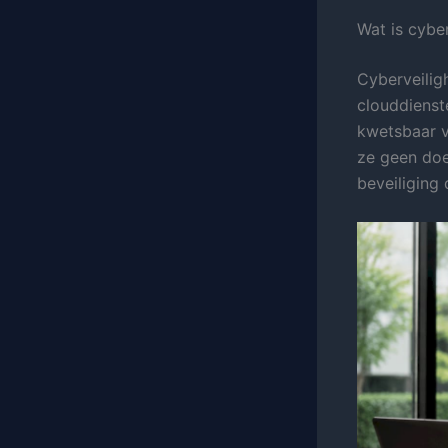
Wat is cybe
Cyberveilig
clouddienst
kwetsbaar v
ze geen doel
beveiliging 