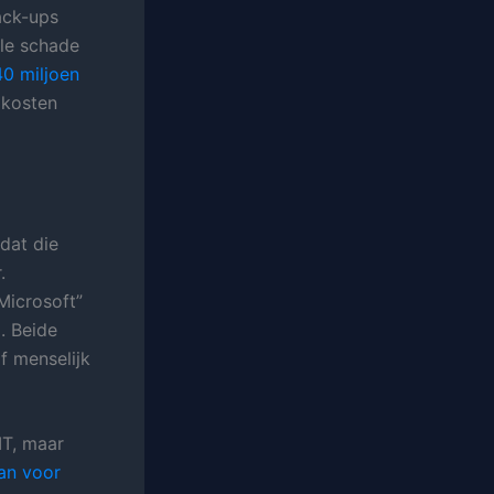
ack-ups
ale schade
0 miljoen
 kosten
dat die
.
Microsoft”
. Beide
f menselijk
IT, maar
an voor