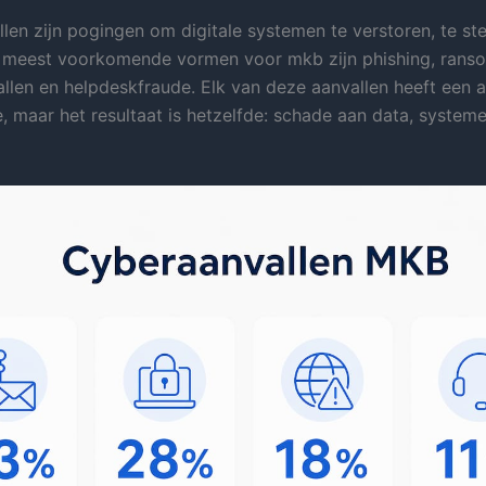
len zijn pogingen om digitale systemen te verstoren, te ste
e meest voorkomende vormen voor mkb zijn phishing, rans
len en helpdeskfraude. Elk van deze aanvallen heeft een 
 maar het resultaat is hetzelfde: schade aan data, systeme