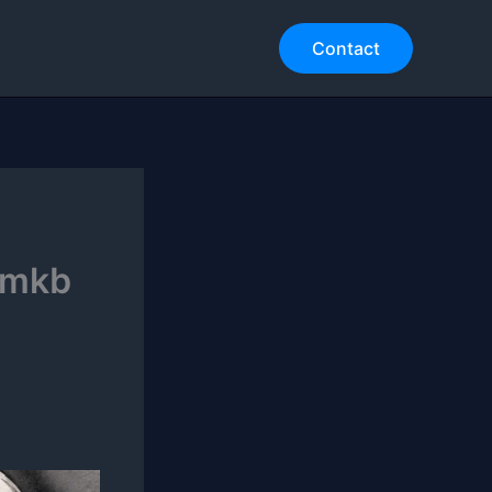
Contact
r mkb