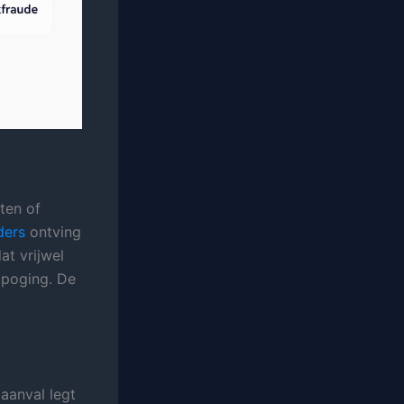
ten of
ders
ontving
at vrijwel
gpoging. De
aanval legt