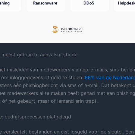
e meest gebruikte aanvalsmethode
 het misleiden van medewerkers via nep-e-mails, sms-berich
s om inloggegevens of geld te stelen.
66% van de Nederlan
stens één phishingbericht via sms of e-mail. Dat betekent d
 met medewerkers al te maken heeft gehad met een phishin
t óf het gebeurt, maar of iemand erin trapt.
 bedrijfsprocessen platgelegd
versleutelt bestanden en eist losgeld voor de sleutel. Een 