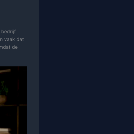
bedrijf
en vaak dat
omdat de