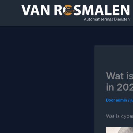
Ga
naar
de
inhoud
Wat i
in 20
Door
admin
/
j
Wat is cybe