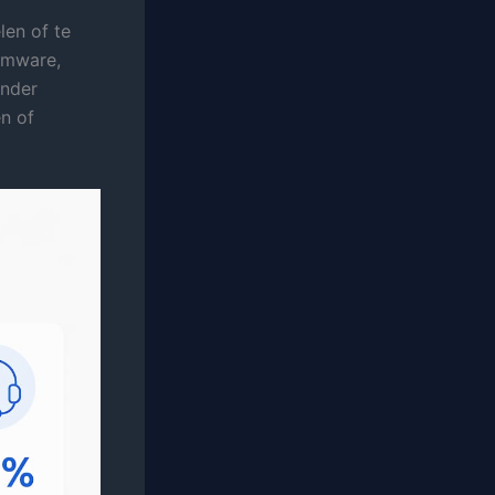
len of te
omware,
ander
n of