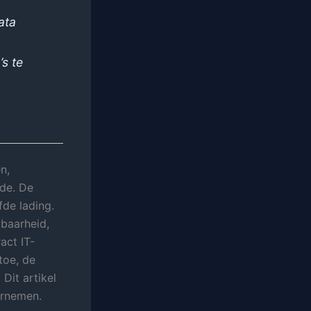
ata
s te
n,
de. De
de lading.
kbaarheid,
act IT-
toe, de
Dit artikel
ernemen.