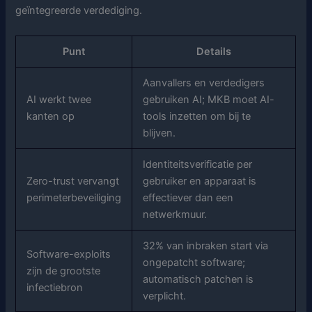
geïntegreerde verdediging.
Punt
Details
Aanvallers en verdedigers
AI werkt twee
gebruiken AI; MKB moet AI-
kanten op
tools inzetten om bij te
blijven.
Identiteitsverificatie per
Zero-trust vervangt
gebruiker en apparaat is
perimeterbeveiliging
effectiever dan een
netwerkmuur.
32% van inbraken start via
Software-exploits
ongepatcht software;
zijn de grootste
automatisch patchen is
infectiebron
verplicht.