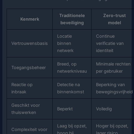
Traditionele
Zero-trust
Kenmerk
beveiliging
model
Locatie
Continue
Vertrouwensbasis
binnen
verificatie van
netwerk
identiteit
Breed, op
Minimale rechten
Toegangsbeheer
netwerkniveau
per gebruiker
Reactie op
Detectie na
Beperking van
inbraak
binnenkomst
bewegingsvrijheid
Geschikt voor
Beperkt
Volledig
thuiswerken
Laag bij opzet,
Hoger bij opzet,
Complexiteit voor
hoog bij
lager risico