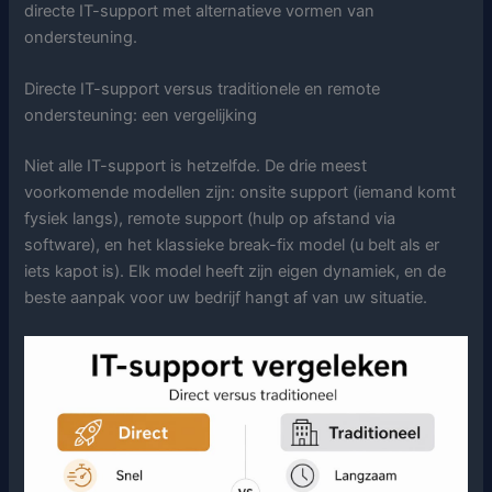
directe IT-support met alternatieve vormen van
ondersteuning.
Directe IT-support versus traditionele en remote
ondersteuning: een vergelijking
Niet alle IT-support is hetzelfde. De drie meest
voorkomende modellen zijn: onsite support (iemand komt
fysiek langs), remote support (hulp op afstand via
software), en het klassieke break-fix model (u belt als er
iets kapot is). Elk model heeft zijn eigen dynamiek, en de
beste aanpak voor uw bedrijf hangt af van uw situatie.