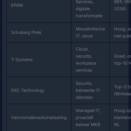
Services,
88% (Wh
EPAM
digitale
2026)
transformatie
Missiekritische
Hoog, e
Schuberg Philis
IT, cloud
niet publ
Cloud,
security,
Goed, o
T-Systems
workplace
top-10 
services
Security,
Top-3 E
DXC Technology
beheerde IT-
(Whitel
diensten
Managed IT,
Hoog o
Vanrosmalenautomatisering
proactief
klanttev
beheer MKB
NL