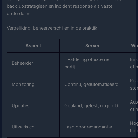
back-upstrategieën en incident response als vaste
onderdelen.
Vergelijking: beheerverschillen in de praktijk
Aspect
Server
Wo
IT-afdeling of externe
Ein
Beheerder
partij
of 
Reac
Monitoring
Continu, geautomatiseerd
sto
Aut
Updates
Gepland, getest, uitgerold
of 
Hog
Uitvalrisico
Laag door redundantie
har