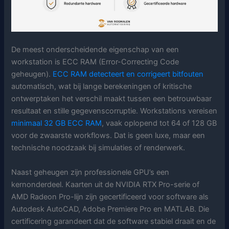
De meest onderscheidende eigenschap van een
workstation is ECC RAM (Error-Correcting Code
geheugen).
ECC RAM detecteert en corrigeert bitfouten
automatisch, wat bij lange berekeningen of kritische
ontwerptaken het verschil maakt tussen een betrouwbaar
resultaat en stille gegevenscorruptie. Workstations vereisen
minimaal 32 GB ECC RAM
, vaak oplopend tot 64 of 128 GB
voor de zwaarste workflows. Dat is geen luxe, maar een
technische noodzaak bij simulaties of renderwerk.
Naast geheugen zijn professionele GPU’s een
kernonderdeel. Kaarten uit de NVIDIA RTX Pro-serie of
AMD Radeon Pro-lijn zijn gecertificeerd voor software als
Autodesk AutoCAD, Adobe Premiere Pro en MATLAB. Die
certificering garandeert dat de software stabiel draait en de