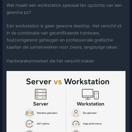
Wat maakt een workstation speciaal ten opzichte van een
gewone pc?
Een workstation is geen gewone desktop. Het verschil zit
in de combinatie van gecertificeerde hardware,
foutcorrigerend geheugen en professionele grafische
kaarten die samenwerken voor zware, langdurige taken.
Hardwarekenmerken die het verschil maken