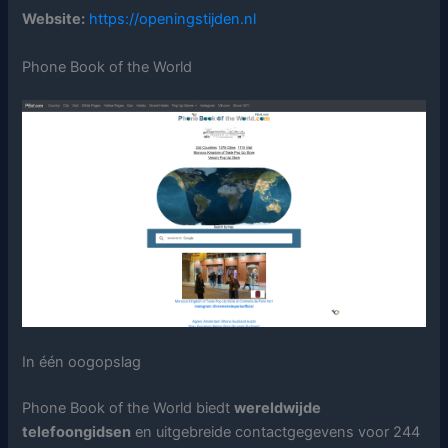
Website:
https://openingstijden.nl
Phone Book of the World
In één oogopslag
Phone Book of the World biedt
wereldwijde
telefoongidsen
en uitgebreide contactgegevens voor 244