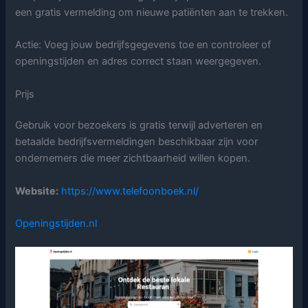
een gratis vermelding om nieuwe patiënten aan te trekken.
Actie: Voeg jouw bedrijfsgegevens toe en controleer of
openingstijden en adres correct staan weergegeven.
Prijs
Gebruik voor bezoekers is gratis terwijl adverteren en
betaalde bedrijfsvermeldingen beschikbaar zijn voor
ondernemers die meer zichtbaarheid willen kopen.
Website:
https://www.telefoonboek.nl/
Openingstijden.nl