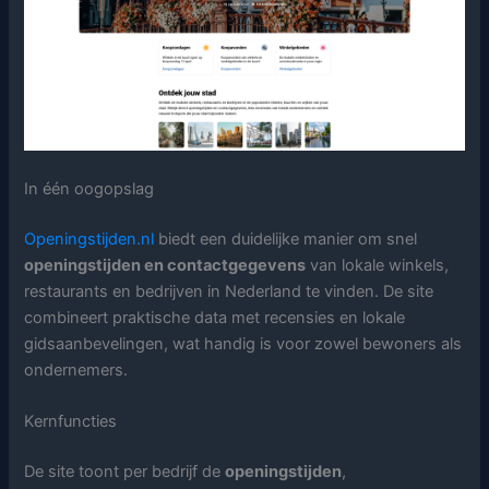
In één oogopslag
Openingstijden.nl
biedt een duidelijke manier om snel
openingstijden en contactgegevens
van lokale winkels,
restaurants en bedrijven in Nederland te vinden. De site
combineert praktische data met recensies en lokale
gidsaanbevelingen, wat handig is voor zowel bewoners als
ondernemers.
Kernfuncties
De site toont per bedrijf de
openingstijden
,