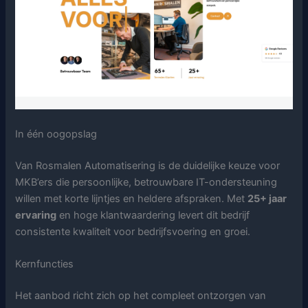
In één oogopslag
Van Rosmalen Automatisering is de duidelijke keuze voor
MKB’ers die persoonlijke, betrouwbare IT-ondersteuning
willen met korte lijntjes en heldere afspraken. Met
25+ jaar
ervaring
en hoge klantwaardering levert dit bedrijf
consistente kwaliteit voor bedrijfsvoering en groei.
Kernfuncties
Het aanbod richt zich op het compleet ontzorgen van