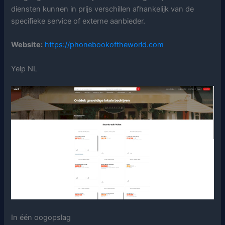
diensten kunnen in prijs verschillen afhankelijk van de
specifieke service of externe aanbieder.
Website:
https://phonebookoftheworld.com
Yelp NL
In één oogopslag