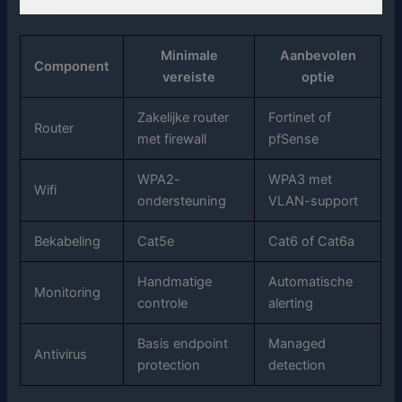
Minimale
Aanbevolen
Component
vereiste
optie
Zakelijke router
Fortinet of
Router
met firewall
pfSense
WPA2-
WPA3 met
Wifi
ondersteuning
VLAN-support
Bekabeling
Cat5e
Cat6 of Cat6a
Handmatige
Automatische
Monitoring
controle
alerting
Basis endpoint
Managed
Antivirus
protection
detection