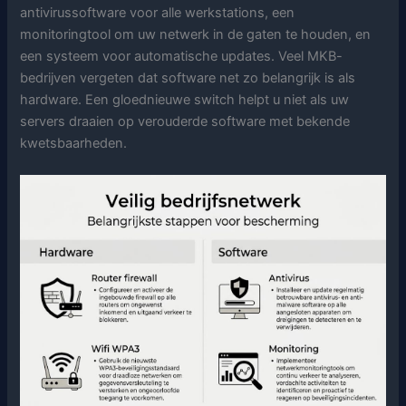
antivirussoftware voor alle werkstations, een
monitoringtool om uw netwerk in de gaten te houden, en
een systeem voor automatische updates. Veel MKB-
bedrijven vergeten dat software net zo belangrijk is als
hardware. Een gloednieuwe switch helpt u niet als uw
servers draaien op verouderde software met bekende
kwetsbaarheden.