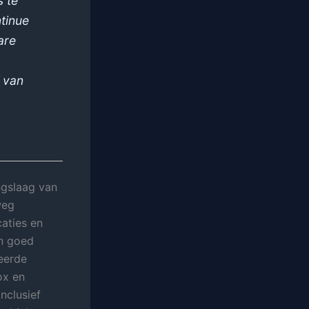
s te
tinue
are
f van
ngslaag van
weg
aties en
en goed
heerde
ox en
nclusief