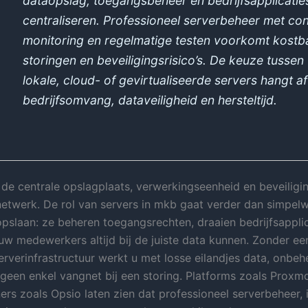
dataopslag, toegangsbeheer en bedrijfsapplicatie
centraliseren. Professioneel serverbeheer met con
monitoring en regelmatige testen voorkomt kostb
storingen en beveiligingsrisico’s. De keuze tussen
lokale, cloud- of gevirtualiseerde servers hangt a
bedrijfsomvang, dataveiligheid en hersteltijd.
n de centrale opslagplaats, verwerkingseenheid en beveiligi
netwerk. De rol van servers in mkb gaat verder dan simpel
pslaan: ze beheren toegangsrechten, draaien bedrijfsapplic
uw medewerkers altijd bij de juiste data kunnen. Zonder e
serverinfrastructuur werkt u met losse eilandjes data, onbe
geen enkel vangnet bij een storing. Platforms zoals Proxm
ers zoals Opsio laten zien dat professioneel serverbeheer, i