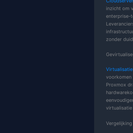
Cloudserver
inzicht om v
enterprise-
Leverancier
infrastructu
zonder duide
Gevirtualis
Virtualisati
voorkomen e
Proxmox dra
hardwarekost
eenvoudiger
virtualisat
Vergelijkin