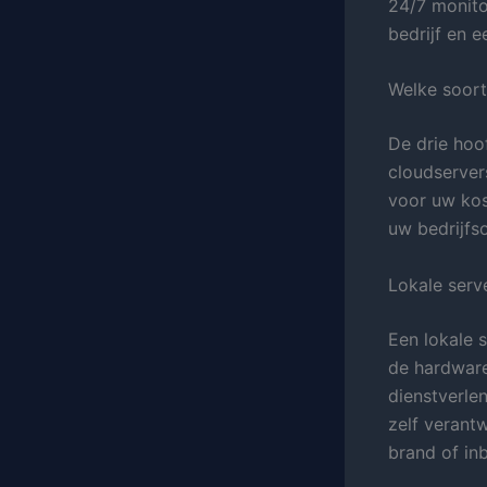
24/7 monito
bedrijf en e
Welke soort
De drie hoo
cloudserver
voor uw kost
uw bedrijfs
Lokale serv
Een lokale s
de hardware
dienstverle
zelf verant
brand of in