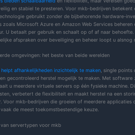
s bieden schaalbaarheid
en flexibiliteit, maar vereisen goe
eilig en stabiel te presteren. Voor mkb-bedrijven betekent 
technologie gebruikt zonder de bijbehorende hardware-inve
s zoals Microsoft Azure en Amazon Web Services beheren 
ur. U betaalt per gebruik en schaalt op of af naar behoefte.
lijke afspraken over beveiliging en beheer loopt u alsnog r
eerde omgevingen: het beste van beide werelden
e helpt afhankelijkheden inzichtelijk te maken
, single points 
n gecontroleerd herstel mogelijk te maken. Met software 
ait u meerdere virtuele servers op één fysieke machine. Di
en, verbetert de flexibiliteit en maakt herstel na een stor
. Voor mkb-bedrijven die groeien of meerdere applicaties d
ie vaak de meest toekomstbestendige keuze.
g van servertypen voor mkb