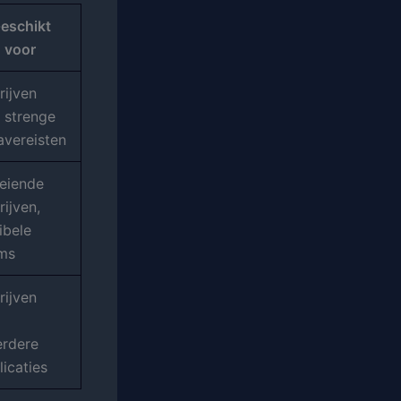
eschikt
voor
rijven
 strenge
avereisten
eiende
rijven,
ibele
ms
rijven
rdere
licaties