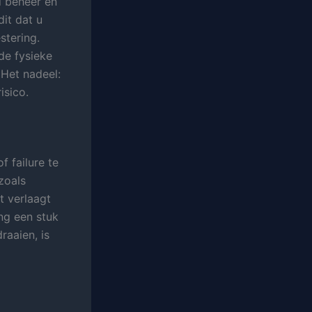
d beheer en
dit dat u
stering.
de fysieke
 Het nadeel:
isico.
of failure te
zoals
t verlaagt
ing een stuk
raaien, is