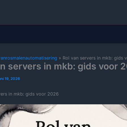
vanrosmalenautomatisering
Rol van servers in mkb: gids
an servers in mkb: gids voor 
uni 19, 2026
vers in mkb: gids voor 2026