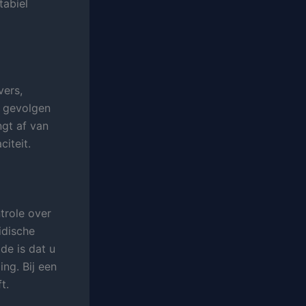
tabiel
vers,
e gevolgen
ngt af van
iteit.
ntrole over
idische
de is dat u
ng. Bij een
t.