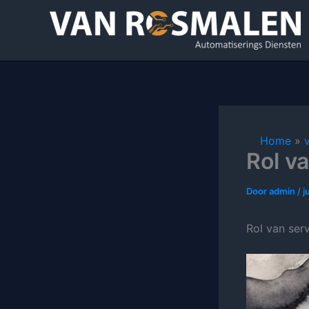
Ga
naar
de
inhoud
Home
Rol v
Door
admin
/
j
Rol van ser