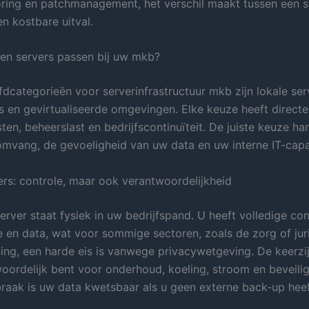
ring en patchmanagement, het verschil maakt tussen een s
en kostbare uitval.
en servers passen bij uw mkb?
fdcategorieën voor serverinfrastructuur mkb zijn lokale ser
s en gevirtualiseerde omgevingen. Elke keuze heeft direct
en, beheerslast en bedrijfscontinuïteit. De juiste keuze ha
omvang, de gevoeligheid van uw data en uw interne IT-capac
ers: controle, maar ook verantwoordelijkheid
erver staat fysiek in uw bedrijfspand. U heeft volledige co
 en data, wat voor sommige sectoren, zoals de zorg of jur
ning, een harde eis is vanwege privacywetgeving. De keerzij
woordelijk bent voor onderhoud, koeling, stroom en beveiligi
braak is uw data kwetsbaar als u geen externe back-up heef