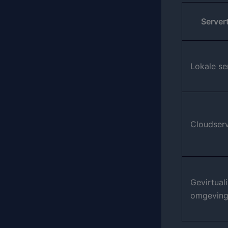
Server
Lokale se
Cloudser
Gevirtual
omgevin