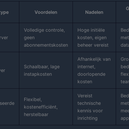
G
type
Voordelen
Nadelen
Volledige controle,
Hoge initiële
Bed
rver
geen
kosten, eigen
met
abonnementskosten
beheer vereist
dat
Afhankelijk van
Gro
Schaalbaar, lage
internet,
bed
ver
instapkosten
doorlopende
flex
kosten
tea
Vereist
Bed
Flexibel,
iseerde
technische
met
kostenefficiënt,
g
kennis voor
mee
herstelbaar
inrichting
app