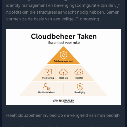
identity management en beveiligingsconfiguratie zijn de vijf
hoofdtaken die structureel aandacht nodig hebben. Samen
vormen ze de basis van een veilige IT-omgeving.
Heeft cloudbeheer invloed op de veiligheid van mijn bedrijf?