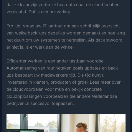
dat ze klaar zijn zodra ze hun data naar de cloud hebben
verplaatst. Dat is een misvatting.
Pro-tip: Vraag uw IT-partner om een schriftelijk overzicht
van welke back-ups dagelijks worden gemaakt en hoe lang
het duurt om uw systemen te herstellen. Als dat antwoord
er niet is, is er werk aan de winkel.
Efficiënter werken is een ander tastbaar voordeel.
Automatisering van routinetaken zoals updates en back-
ups bespaart uw medewerkers tijd. Die tijd kunt u
investeren in klanten, producten of groei. Lees meer over
de cloudvoordelen voor mkb en bekijk concrete
cloudoplossingen voorbeelden die andere Nederlandse
bedrijven al succesvol toepassen.