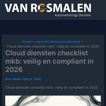
Ga
naar
de
inhoud
Home
vanrosmalenautomatisering
Cloud diensten checklist mkb: veilig en compliant in 2026
Cloud diensten checklist
mkb: veilig en compliant in
2026
Door
admin
/
mei 31, 2026
Cloud diensten checklist mkb: veilig en compliant in 2026